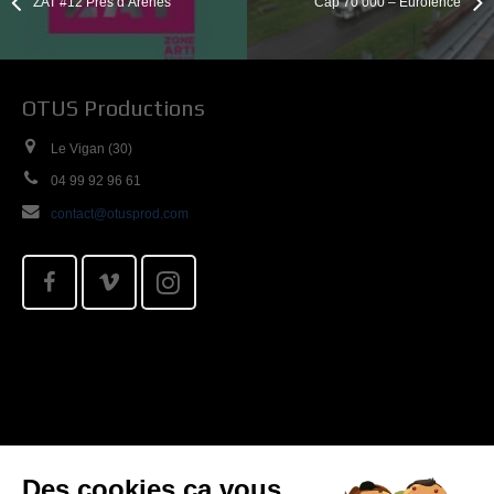
ZAT #12 Près d’Arènes
Cap 70 000 – Eurofence
OTUS Productions
Le Vigan (30)
04 99 92 96 61
contact@otusprod.com
Otus productions © 2016 Tous droits réservés.
Des cookies ça vous